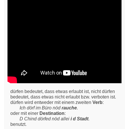
dürfen bedeutet, dass etwas erlaubt ist, nicht dürfen 
bedeutet, dass etwas nicht erlaubt bzw. verboten ist. 
dürfen wird entweder mit einem zweiten
 Verb
Ich dörf im Büro nöd 
rauche
.
oder mit einer 
Destination
D Chind dörfed nöd allei 
i d Stadt
.
benutzt.