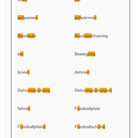
auf
passe
n
auf
wärme
n
Au
sd
aue
r
Au
sd
aue
rtraining
b
ei
Beweg
ung
boxe
n
dehne
n
Dehn
ung
s
ü
b
ung
Dehn
ung
s
ü
b
ung
e
n
fahre
n
F
u
ssballplatz
F
u
ssballplätz
e
F
u
ssballsch
u
h
e