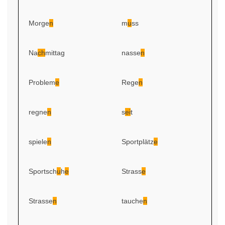
Morge
n
m
u
ss
Na
ch
mittag
nasse
n
Problem
e
Rege
n
regne
n
s
ei
t
spiele
n
Sportplätz
e
Sportsch
u
h
e
Strass
e
Strasse
n
tauche
n