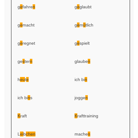
g
e
fahre
n
g
e
glaubt
g
e
macht
g
e
m
ü
tlich
g
e
regnet
g
e
spielt
ge
s
ter
n
glaube
n
h
eu
t
e
ich bi
n
ich bi
n
s
jogge
n
K
raft
K
rafttraining
L
ei
b
chen
mache
n