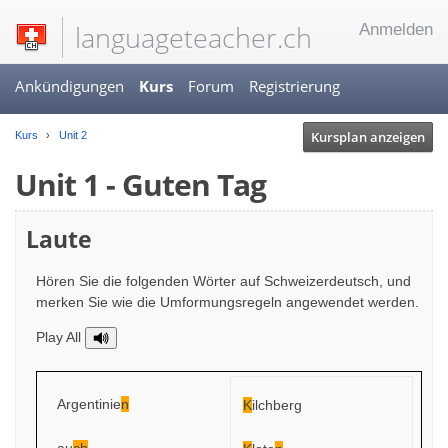
languageteacher.ch
Anmelden
Ankündigungen
Kurs
Forum
Registrierung
Kursplan anzeigen
Kurs
Unit 2
Unit 1 - Guten Tag
Laute
Hören Sie die folgenden Wörter auf Schweizerdeutsch, und
merken Sie wie die Umformungsregeln angewendet werden.
Play All
Argentinie
n
K
ilchberg
au
ch