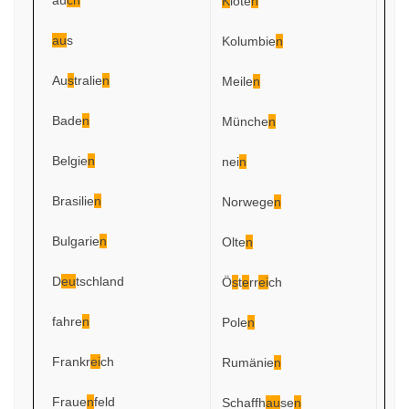
K
lote
n
au
s
Kolumbie
n
Au
s
tralie
n
Meile
n
Bade
n
Münche
n
Belgie
n
nei
n
Brasilie
n
Norwege
n
Bulgarie
n
Olte
n
D
eu
tschland
Ö
s
t
e
rr
ei
ch
fahre
n
Pole
n
Frankr
ei
ch
Rumänie
n
Fraue
n
feld
Schaffh
au
se
n