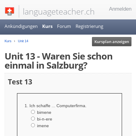
languageteacher.ch
Anmelden
Ankündigungen
Kurs
Forum
Registrierung
Kursplan anzeigen
Kurs
Unit 14
Unit 13 - Waren Sie schon
einmal in Salzburg?
Test 13
Ich schaffe ... Computerfirma.
bimene
bi-n-ere
imene