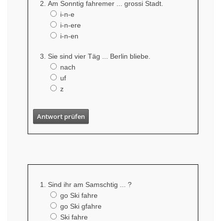
Am Sonntig fahremer ... grossi Stadt.
i-n-e
i-n-ere
i-n-en
Sie sind vier Täg ... Berlin bliebe.
nach
uf
z
Antwort prüfen
Sind ihr am Samschtig ... ?
go Ski fahre
go Ski gfahre
Ski fahre