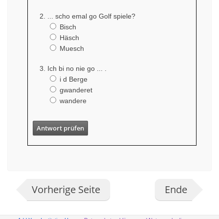
... scho emal go Golf spiele?
Bisch
Häsch
Muesch
Ich bi no nie go ... .
i d Berge
gwanderet
wandere
Antwort prüfen
Vorherige Seite
Ende