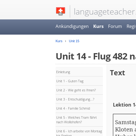
languageteacher
Ankündigungen
Kurs
Forum
Regi
Kurs
Unit 15
Unit 14 - Flug 482
Text
Einleitung
Unit 1 - Guten Tag
Unit 2 - Wie geht es Ihnen?
Unit 3 - Entschuldigung...?
Lektion 1
Unit 4 - Familie Schmid
Unit 5 - Welches Tram fährt
Samstag
nach Wollishofen?
Kloten 
Unit 6 - Ich arbeite von Montag
bis Freitag