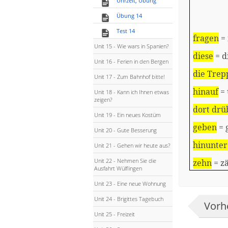
Uhrzeit, Übung
Übung 14
Test 14
fragen
= 
Unit 15 - Wie wars in Spanien?
diese
= d
Unit 16 - Ferien in den Bergen
die Trep
Unit 17 - Zum Bahnhof bitte!
hinauf
= 
Unit 18 - Kann ich Ihnen etwas
zeigen?
dort drü
Unit 19 - Ein neues Kostüm
geben
= 
Unit 20 - Gute Besserung
hinunter
Unit 21 - Gehen wir heute aus?
Unit 22 - Nehmen Sie die
zehn
= zä
Ausfahrt Wülflingen
Unit 23 - Eine neue Wohnung
Unit 24 - Brigittes Tagebuch
Vorhe
Unit 25 - Freizeit