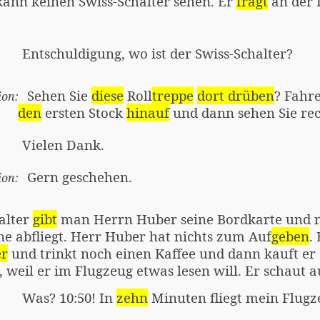
kann
keinen Swiss-Schalter sehen. Er
fragt
an der 
Entschuldigung, wo ist der Swiss-Schalter?
Sehen Sie
diese
Roll
treppe
dort drüben
? Fahre
ion:
den
ersten Stock
hinauf
und dann sehen Sie rech
Vielen Dank.
Gern geschehen.
ion:
alter
gibt
man Herrn Huber seine Bordkarte und
e abfliegt. Herr Huber hat
nichts
zum Auf
geben
.
er
und trinkt noch einen Kaffee und dann kauft er
, weil er im Flugzeug
etwas
lesen will. Er
schaut
au
Was? 10:50! In
zehn
Minuten fliegt mein Flug
r: