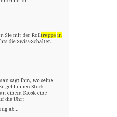
Information.
n Sie mit der Roll
treppe
in
ts die Swiss-Schalter.
 man
sagt
ihm, wo seine
 Er geht einen Stock
 an einem Kiosk eine
f die Uhr:
zeug ab…