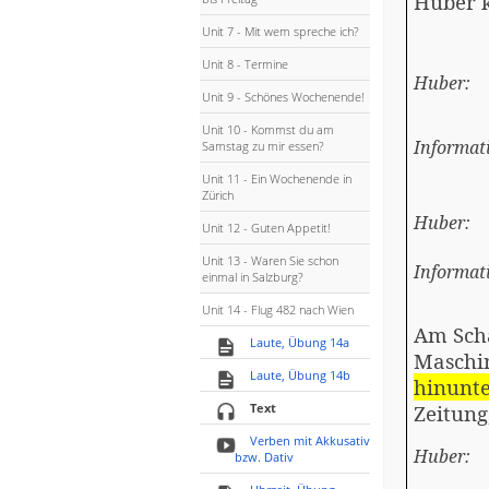
Huber
Unit 7 - Mit wem spreche ich?
Unit 8 - Termine
Huber:
Unit 9 - Schönes Wochenende!
Unit 10 - Kommst du am
Informat
Samstag zu mir essen?
Unit 11 - Ein Wochenende in
Zürich
Huber:
Unit 12 - Guten Appetit!
Unit 13 - Waren Sie schon
Informat
einmal in Salzburg?
Unit 14 - Flug 482 nach Wien
Am Sch
Laute, Übung 14a
Maschin
Laute, Übung 14b
hinunt
Text
Zeitung
Verben mit Akkusativ
Hube
bzw. Dativ