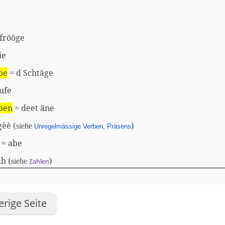
frööge
ie
pe
= d Schtäge
ufe
ben
= deet äne
gèè (
)
siehe
Unregelmässige Verben, Präsens
= abe
h (
)
siehe
Zahlen
rige Seite