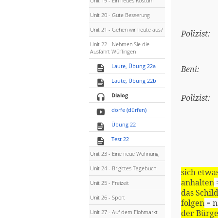
Unit 19 - Ein neues Kostüm
Unit 20 - Gute Besserung
Unit 21 - Gehen wir heute aus?
Polizist:
Unit 22 - Nehmen Sie die
Ausfahrt Wülflingen
Laute, Übung 22a
Beni:
Laute, Übung 22b
Dialog
Polizist:
dörfe (dürfen)
Übung 22
Test 22
Unit 23 - Eine neue Wohnung
Unit 24 - Brigittes Tagebuch
sich etwa
anhalten
Unit 25 - Freizeit
das Schil
Unit 26 - Sport
folgen
= n
der Bürge
Unit 27 - Auf dem Flohmarkt