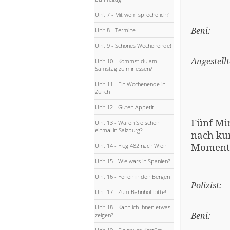
Unit 7 - Mit wem spreche ich?
Beni:
Unit 8 - Termine
Unit 9 - Schönes Wochenende!
Angestellt
Unit 10 - Kommst du am
Samstag zu mir essen?
Unit 11 - Ein Wochenende in
Zürich
Unit 12 - Guten Appetit!
Fünf Mi
Unit 13 - Waren Sie schon
einmal in Salzburg?
nach kur
Moment 
Unit 14 - Flug 482 nach Wien
Unit 15 - Wie wars in Spanien?
Unit 16 - Ferien in den Bergen
Polizist:
Unit 17 - Zum Bahnhof bitte!
Unit 18 - Kann ich Ihnen etwas
Beni:
zeigen?