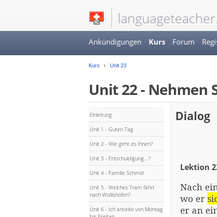
languageteacher
Ankündigungen
Kurs
Forum
Regi
Kurs
Unit 23
Unit 22 - Nehmen S
Dialog
Einleitung
Unit 1 - Guten Tag
Unit 2 - Wie geht es Ihnen?
Unit 3 - Entschuldigung...?
Lektion 2
Unit 4 - Familie Schmid
Nach ein
Unit 5 - Welches Tram fährt
nach Wollishofen?
wo er
si
er an ei
Unit 6 - Ich arbeite von Montag
bis Freitag