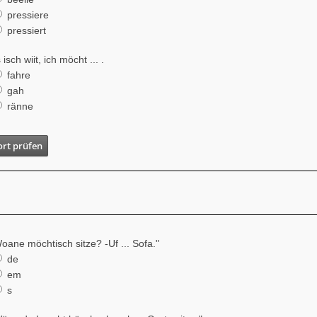
pressiere
pressiert
 isch wiit, ich möcht ... .
fahre
gah
ränne
rt prüfen
oane möchtisch sitze? -Uf ... Sofa."
de
em
s