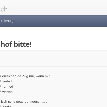
.ch
strierung
hof bitte!
r erreiched de Zug nur, wänn mir ... .
laufed
ränned
warted
 isch scho spat, du muesch ... .
beeile