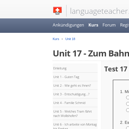
languageteacher
Ankündigungen
Kurs
Forum
Regi
Kurs
Unit 18
Unit 17 - Zum Bahn
Test 17
Einleitung
Unit 1 - Guten Tag
Unit 2 - Wie geht es Ihnen?
Mi
Unit 3 - Entschuldigung...?
Unit 4 - Familie Schmid
Unit 5 - Welches Tram fährt
nach Wollishofen?
Es
Unit 6 - Ich arbeite von Montag
bis Freitag