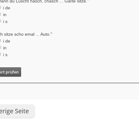
änn du Luscht häsch, chasch ... Garte sitze."
i de
in
i s
ch sitze scho emal ... Auto."
i de
in
i s
rt prüfen
rige Seite