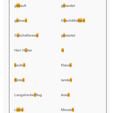
g
ek
auft
g
e
landet
g
e
lese
n
G
e
schäftsl
eu
t
e
G
e
schäftsreis
e
g
e
startet
Herr H
u
ber
i
n
k
aufe
n
Klass
e
K
lote
n
lande
n
Langstrecke
n
flug
lese
n
L
eu
t
e
Minute
n