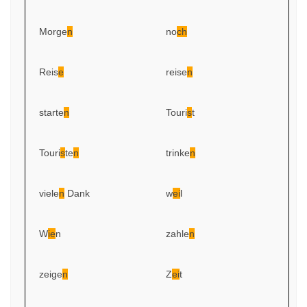
Morge
n
no
ch
Reis
e
reise
n
starte
n
Touri
s
t
Touri
s
te
n
trinke
n
viele
n
Dank
w
ei
l
W
ie
n
zahle
n
zeige
n
Z
ei
t