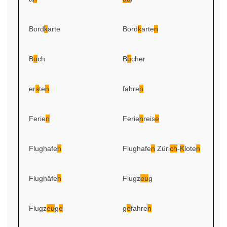
Bord
k
arte
Bord
k
arte
n
B
u
ch
B
ü
cher
er
s
te
n
fahre
n
Ferie
n
Ferie
n
reis
e
Flughafe
n
Flughafe
n
Züri
ch
-
K
lote
n
Flughäfe
n
Flugz
eu
g
Flugz
eu
g
e
g
e
fahre
n