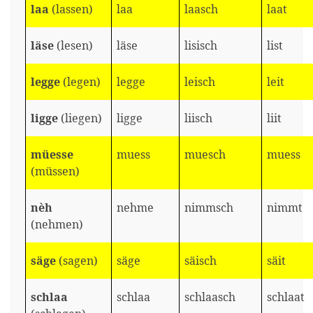
laa
(lassen)
laa
laasch
laat
läse
(lesen)
läse
lisisch
list
legge
(legen)
legge
leisch
leit
ligge
(liegen)
ligge
liisch
liit
müesse
muess
muesch
muess
(müssen)
nèh
nehme
nimmsch
nimmt
(nehmen)
säge
(sagen)
säge
säisch
säit
schlaa
schlaa
schlaasch
schlaat