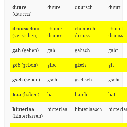
duure
duure
duursch
duurt
(dauern)
druusschoo
chome
chonnsch
chonnt
(verstehen)
druuss
druuss
druuss
gah
(gehen)
gah
gahsch
gaht
gèè
(geben)
gibe
gisch
git
gseh
(sehen)
gseh
gsehsch
gseht
haa
(haben)
ha
häsch
hät
hinterlaa
hinterlaa
hinterlaasch
hinterla
(hinterlassen)