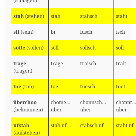
(schlagen)
stah
(stehen)
stah
stahsch
staht
sii
(sein)
bi
bisch
isch
sölle
(sollen)
söll
söllsch
söll
träge
träge
träisch
träit
(tragen)
tue
(tun)
tue
tuesch
tuet
überchoo
chome…
chonnsch…
chonnt
(bekommen)
über
über
über
ufstah
stah uf
stahsch uf
staht uf
(aufstehen)