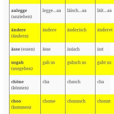
aalegge
legge…aa
läisch…aa
läit…aa
(anziehen)
ändere
ändere
änderisch
änderet
(ändern)
ässe
(essen)
ässe
issisch
isst
usgah
gah us
gahsch us
gaht us
(ausgehen)
chöne
cha
chasch
cha
(können)
choo
chome
chonnsch
chonnt
(kommen)