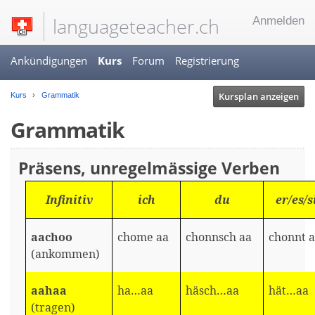
languageteacher.ch
Anmelden
Ankündigungen
Kurs
Forum
Registrierung
Kursplan anzeigen
Kurs
Grammatik
Grammatik
Präsens, unregelmässige Verben
Infinitiv
ich
du
er/es/s
aachoo
chome aa
chonnsch aa
chonnt 
(ankommen)
aahaa
ha…aa
häsch…aa
hät…aa
(tragen)