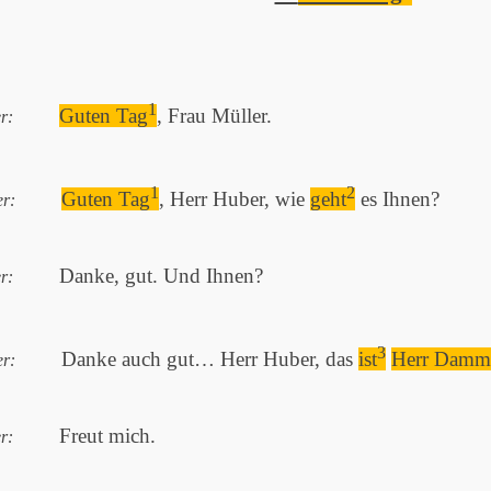
1
Guten Tag
, Frau Müller.
r:
1
2
Guten Tag
, Herr Huber, wie
geht
es Ihnen?
r:
Danke, gut. Und Ihnen?
r:
3
Danke auch gut… Herr Huber, das
ist
Herr Damm
r:
Freut mich.
r: