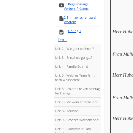
Regelmässige
Verben, Präsens
2.1 -n- zwischen zwei
Wörtern
Übung 1
Herr Hube
Test 1
Unit 2 - Wie geht es Ihnen?
Frau Mülle
Unit 3 - Entschuldigung...?
Unit 4 - Familie Schmid
Herr Hube
Unit 5 - Welches Tram fährt
nach Wollishofen?
Unit 6 - Ich arbeite von Montag
bis Freitag
Frau Mülle
Unit 7 - Mit wem spreche ich?
Unit 8 - Termine
Herr Hube
Unit 9 - Schönes Wochenende!
Unit 10 - Kommst du am