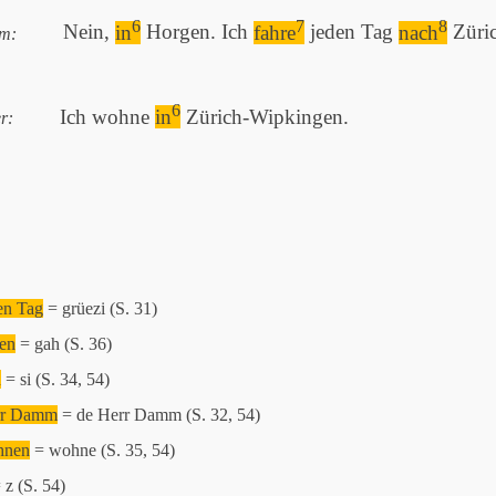
6
7
8
Nein,
in
Horgen. Ich
fahre
jeden Tag
nach
Züric
m:
6
Ich wohne
in
Zürich-Wipkingen.
r:
en Tag
= grüezi (S. 31)
en
= gah (S. 36)
n
= si (S. 34, 54)
rr Damm
= de Herr Damm (S. 32, 54)
hnen
= wohne (S. 35, 54)
 z (S. 54)