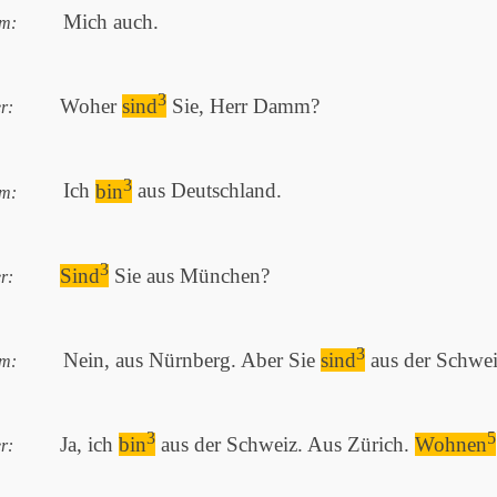
Mich auch.
m:
3
Woher
sind
Sie, Herr Damm?
r:
3
Ich
bin
aus Deutschland.
m:
3
Sind
Sie aus München?
r:
3
Nein, aus Nürnberg. Aber Sie
sind
aus der Schwei
m:
3
5
Ja, ich
bin
aus der Schweiz. Aus Zürich.
Wohnen
r: