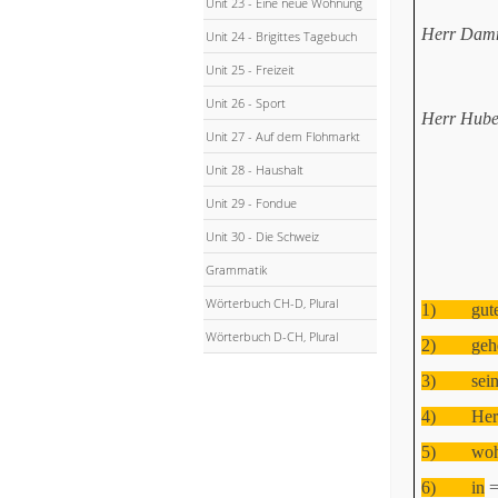
Unit 23 - Eine neue Wohnung
Herr Dam
Unit 24 - Brigittes Tagebuch
Unit 25 - Freizeit
Unit 26 - Sport
Herr Hube
Unit 27 - Auf dem Flohmarkt
Unit 28 - Haushalt
Unit 29 - Fondue
Unit 30 - Die Schweiz
Grammatik
Wörterbuch CH-D, Plural
1)
gut
Wörterbuch D-CH, Plural
2)
geh
3)
sei
4)
He
5)
wo
6)
in
=