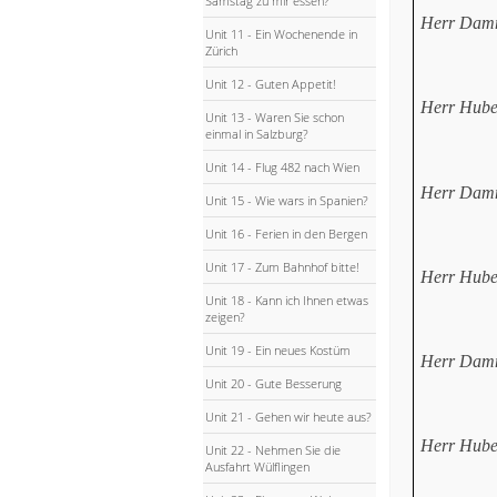
Samstag zu mir essen?
Herr Dam
Unit 11 - Ein Wochenende in
Zürich
Unit 12 - Guten Appetit!
Herr Hube
Unit 13 - Waren Sie schon
einmal in Salzburg?
Unit 14 - Flug 482 nach Wien
Herr Dam
Unit 15 - Wie wars in Spanien?
Unit 16 - Ferien in den Bergen
Unit 17 - Zum Bahnhof bitte!
Herr Hube
Unit 18 - Kann ich Ihnen etwas
zeigen?
Unit 19 - Ein neues Kostüm
Herr Dam
Unit 20 - Gute Besserung
Unit 21 - Gehen wir heute aus?
Herr Hube
Unit 22 - Nehmen Sie die
Ausfahrt Wülflingen