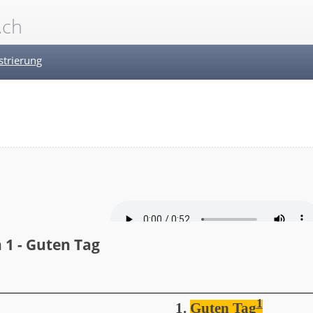
.ch
strierung
 1 - Guten Tag
1
1.
Guten Tag